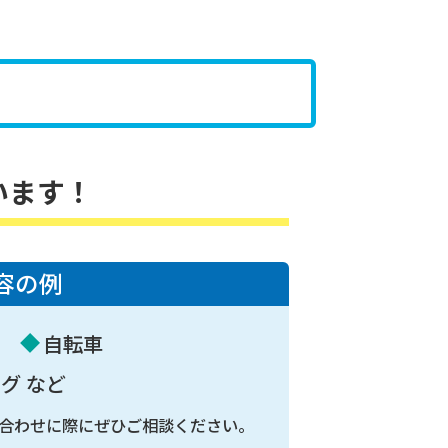
います！
容の例
こ
自転車
グ など
合わせに際にぜひご相談ください。