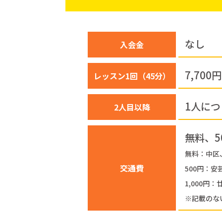
なし
入会金
7,70
レッスン1回
（45分）
1人につき
2人目以降
無料、5
無料：中区
交通費
500円：
1,000
※記載のな