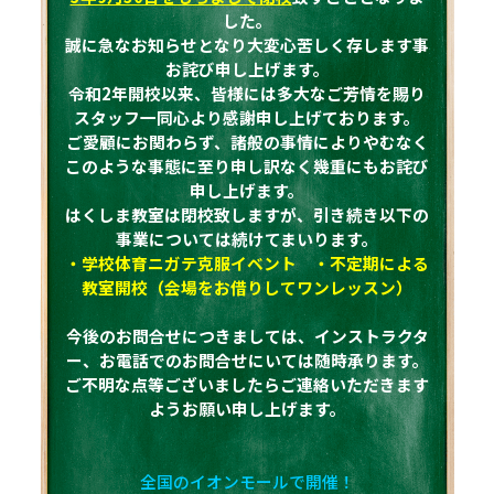
した。
誠に急なお知らせとなり大変心苦しく存します事
お詫び申し上げます。
令和2年開校以来、皆様には多大なご芳情を賜り
スタッフ一同心より感謝申し上げております。
ご愛顧にお関わらず、諸般の事情によりやむなく
このような事態に至り申し訳なく幾重にもお詫び
申し上げます。
はくしま教室は閉校致しますが、引き続き以下の
事業については続けてまいります。
・学校体育ニガテ克服イベント ・不定期による
教室開校（会場をお借りしてワンレッスン）
今後のお問合せにつきましては、インストラクタ
ー、お電話でのお問合せにいては随時承ります。
ご不明な点等ございましたらご連絡いただきます
ようお願い申し上げます。
全国のイオンモールで開催！