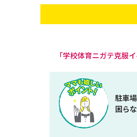
「学校体育ニガテ克服イ
駐車場
困らな