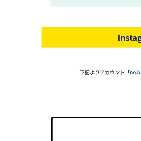
Ins
下記よりアカウント「
no.b